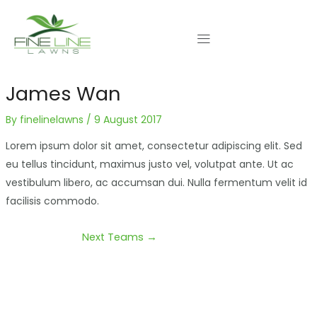
Skip
Post
to
navigation
content
James Wan
By
finelinelawns
/
9 August 2017
Lorem ipsum dolor sit amet, consectetur adipiscing elit. Sed
eu tellus tincidunt, maximus justo vel, volutpat ante. Ut ac
vestibulum libero, ac accumsan dui. Nulla fermentum velit id
facilisis commodo.
Next Teams
→